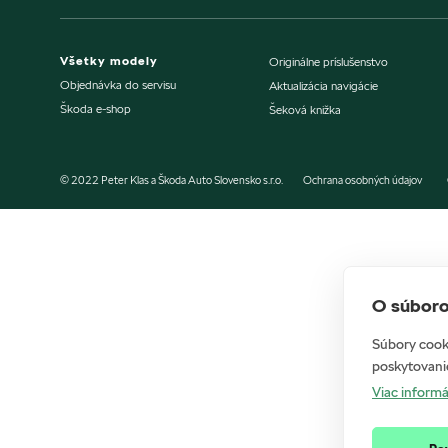
Všetky modely
Originálne príslušenstvo
Objednávka do servisu
Aktualizácia navigácie
Škoda e-shop
Šeková knižka
© 2022 Peter Klas a Škoda Auto Slovensko s.r.o.
Ochrana osobných údajov
O súboro
Súbory cooki
poskytovanie
Viac informá