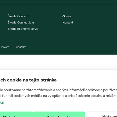
Škoda Connect
O nás
Škoda Connect Lite
Kontakt
Škoda Economy servis
Cookies
Kontakt
ch cookie na tejto stránke
e používame na zhromažďovanie a analýzu informácií o výkone a používaní
 funkcií sociálnych médií a na vylepšenie a prispôsobenie obsahu a reklám
cií
Nastaven