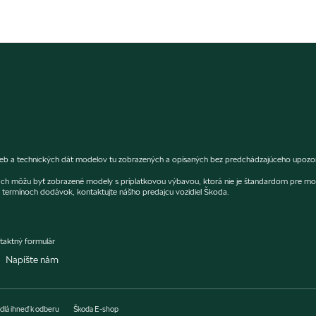
arieb a technických dát modelov tu zobrazených a opísaných bez predchádzajúceho upozorn
fiách môžu byť zobrazené modely s príplatkovou výbavou, ktorá nie je štandardom pre mo
termínoch dodávok, kontaktujte nášho predajcu vozidiel Škoda.
taktný formulár
Napíšte nám
dlá ihneď k odberu
Škoda E-shop