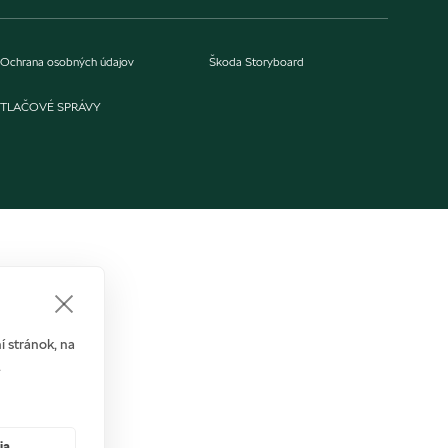
Ochrana osobných údajov
Škoda Storyboard
TLAČOVÉ SPRÁVY
 stránok, na
.
ia