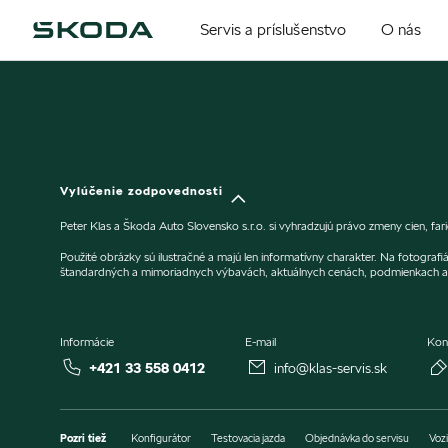
Servis a príslušenstvo
O nás
Vylúčenie zodpovednosti
Peter Klas a Škoda Auto Slovensko s.r.o. si vyhradzujú právo zmeny cien, f
Použité obrázky sú ilustračné a majú len informatívny charakter. Na fotogra
štandardných a mimoriadnych výbavách, aktuálnych cenách, podmienkach a 
Informácie
E-mail
Kon
+421 33 558 0412
info@klas-servis.sk
Pozri tiež
Konfigurátor
Testovacia jazda
Objednávka do servisu
Vozi